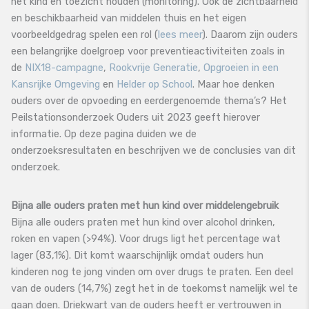
het kind en toezicht houden (monitoring). Ook de zichtbaarheid
en beschikbaarheid van middelen thuis en het eigen
voorbeeldgedrag spelen een rol (
lees meer
). Daarom zijn ouders
een belangrijke doelgroep voor preventieactiviteiten zoals in
de
NIX18-campagne
,
Rookvrije Generatie
,
Opgroeien in een
Kansrijke Omgeving
en
Helder op School
. Maar hoe denken
ouders over de opvoeding en eerdergenoemde thema’s? Het
Peilstationsonderzoek Ouders uit 2023 geeft hierover
informatie. Op deze pagina duiden we de
onderzoeksresultaten en beschrijven we de conclusies van dit
onderzoek.
Bijna alle ouders praten met hun kind over middelengebruik
Bijna alle ouders praten met hun kind over alcohol drinken,
roken en vapen (>94%). Voor drugs ligt het percentage wat
lager (83,1%). Dit komt waarschijnlijk omdat ouders hun
kinderen nog te jong vinden om over drugs te praten. Een deel
van de ouders (14,7%) zegt het in de toekomst namelijk wel te
gaan doen. Driekwart van de ouders heeft er vertrouwen in