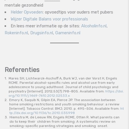
mentale gezondheid
Helder Opvoeden
: opvoedtips voor ouders met pubers
Wijzer Digitale Balans voor professionals
En lees meer informatie op de sites:
Alcoholinfo.nl
,
Rokeninfo.nl
,
Drugsinfo.nl
,
Gameninfo.nl
1.
Mares SH, Lichtwarck-Aschoff A, Burk WJ, van der Vorst H, Engels
RCME. Parental alcohol-specific rules and alcohol use from early
adolescence to young adulthood. Journal of child psychology and
psychiatry [Internet]. 2012;53(7):798–805. Available from:
https://doi.
org/10.1111/j.1469-7610.2012.02533.x
2.
Emory K, Saquib N, Gilpin EA, Pierce JP. The association between
home smoking restrictions and youth smoking behaviour: a review
[Internet]. Tobacco Control. BMJ; 2010. p. 495–506. Available from:
ht
tp://dx.doi.org/10.1136/tc.2010.035998
3.
Hiemstra M, de Leeuw RN, Engels RCME, Otten R. What parents can
do to keep their children from smoking: A systematic review on
smoking-specific parenting strategies and smoking onset.