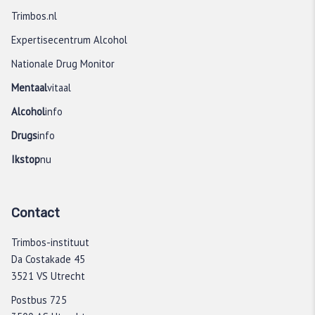
Trimbos.nl
Expertisecentrum Alcohol
Nationale Drug Monitor
Mentaal
vitaal
Alcohol
info
Drugs
info
Ikstop
nu
Contact
Trimbos-instituut
Da Costakade 45
3521 VS Utrecht
Postbus 725