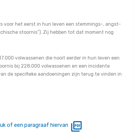
(
OR
=1,34). Het is ook niet significant na aanvullende
 woonsituatie, werksituatie,
huishoudinkomen
en
ntie gelijk is, ook als we rekening houden met
s voor het eerst in hun leven een stemmings-, angst-
n deze twee groepen deelnemers is ook gelijk voor
ychische stoornis”). Zij hebben tot dat moment nog
37.000 volwassenen die nooit eerder in hun leven een
ornis bij 228.000 volwassenen en een incidente
an de specifieke aandoeningen zijn terug te vinden in
uk of een paragraaf hiervan