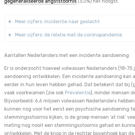
gegeneraliseerde angststoornis
(3,0%) het hoogst.
Meer cijfers: incidentie naar geslacht
Meer cijfers: de relatie met de coronapandemie
De tabel laat de incidentie zien voor enige psychisc
specifieke aandoeningen over een periode van bijna 3 
Tijdens het veldwerk van de eerste meting van NEMES
Aantallen Nederlanders met een incidente aandoening
vrouwen, mannen en de totale volwassen bevolking. M
respondenten heeft voor de uitbraak van het coronav
met 95%
betrouwbaarheidsintervallen
worden gedown
Er is onderzocht hoeveel volwassen Nederlanders (18-75 ja
tijdens. Door deze twee groepen deelnemers te vergel
aandoening ontwikkelen. Een incidente aandoening kan a
psychische aandoeningen in de daaropvolgende jaren 
eerder in hun leven hebben gehad. Dat betekent dat bij 
vaak voorkwamen (zie ook
Prevalentie
), minder mensen d
De tabel geeft de incidentie van de hoofdgroepen v
Bijvoorbeeld: 6,6 miljoen volwassen Nederlanders hebben
die vóór (n=1,228) en tijdens (n=3,460) de coronapa
kunnen nog voor het eerst een psychische aandoening te 
Van de respondenten die geïnterviewd waren voordat
stemmingsstoornis kijken, is de groep mensen ‘at risk’ vee
incidente
DSM
-5 psychische aandoening in periode tu
meting nog nooit een stemmingsstoornis gehad en kunne
deelnemers tijdens de pandemie was dit 11,2%. Dit vers
ontwikkelen. Met de knop in de rechter bovenhoek kan de 