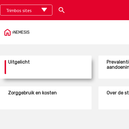
Skip
Search
Trimbos sites
to
content
NEMESIS
Uitgelicht
Prevalent
aandoeni
Zorggebruik en kosten
Over de s