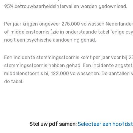
verschillen in tijd tussen de eerste en tweede meting 
95% betrouwbaarheidsintervallen worden gedownload.
correctie voor geslacht, leeftijd, opleidingscategorie,
stedelijkheid
(adj OR=1,10). Dat betekent dat de incide
Per jaar krijgen ongeveer 275.000 volwassen Nederlander
verschillen tussen beide groepen. De incidentie tusse
of middelenstoornis (zie in onderstaande tabel “enige ps
alle hoofdgroepen van aandoeningen (zie tabel).
nooit een psychische aandoening gehad.
Een incidente stemmingsstoornis komt per jaar voor bij 2
stemmingsstoornis hebben gehad. Een incidente angststo
middelenstoornis bij 122.000 volwassenen. De aantallen v
de tabel.
Stel uw pdf samen:
Selecteer een hoofdst