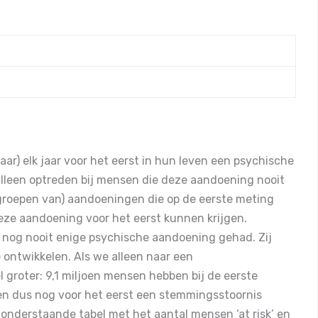
he aandoening, de afzonderlijke hoofdgroepen en de
jaar. De incidentie wordt apart weergegeven voor
IS-3 brak de coronapandemie uit. Een deel van de
et de knop in de rechter bovenhoek kan de tabel
irus deelgenomen aan de studie en een deel
load.
ar) elk jaar voor het eerst in hun leven een psychische
ijken kan gekeken worden of de incidentie van
lleen optreden bij mensen die deze aandoening nooit
tussen hen verschilde.
(groepen van) aandoeningen die op de eerste meting
eze aandoening voor het eerst kunnen krijgen.
an psychische aandoeningen weer onder deelnemers
 nog nooit enige psychische aandoening gehad. Zij
ndemie hebben deelgenomen aan de eerste meting.
ontwikkelen. Als we alleen naar een
 de coronapandemie uitbrak ontwikkelde 10,7% een
l groter: 9,1 miljoen mensen hebben bij de eerste
ssen de eerste en tweede meting, bij de
n dus nog voor het eerst een stemmingsstoornis
chil is niet
significant
als we rekening houden met
onderstaande tabel met het aantal mensen ‘at risk’ en