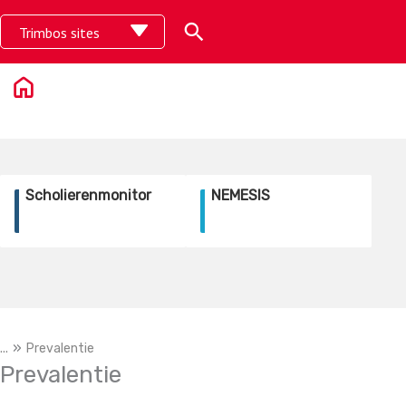
Skip
Search
Trimbos sites
to
content
Scholierenmonitor
NEMESIS
...
Prevalentie
Prevalentie