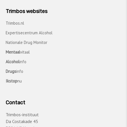
Trimbos websites
Trimbos.nl
Expertisecentrum Alcohol
Nationale Drug Monitor
Mentaal
vitaal
Alcohol
info
Drugs
info
Ikstop
nu
Contact
Trimbos-instituut
Da Costakade 45