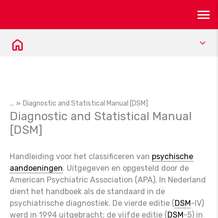
Ma
Skip
to
content
Me
...
Diagnostic and Statistical Manual [DSM]
Diagnostic and Statistical Manual
[DSM]
Handleiding voor het classificeren van
psychische
aandoeningen
. Uitgegeven en opgesteld door de
American Psychiatric Association (APA). In Nederland
dient het handboek als de standaard in de
psychiatrische diagnostiek. De vierde editie (
DSM
-IV)
werd in 1994 uitgebracht; de vijfde editie (
DSM
-5) in