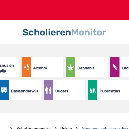
 snus en
Alcohol
Cannabis
Lac
pijp
Basisonderwijs
Ouders
Publicaties
...
Scholierenmonitor
Roken
Meer over scholieren die 