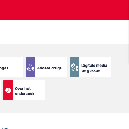
Digitale media
hgas
Andere drugs
en gokken
Over het
onderzoek
roken