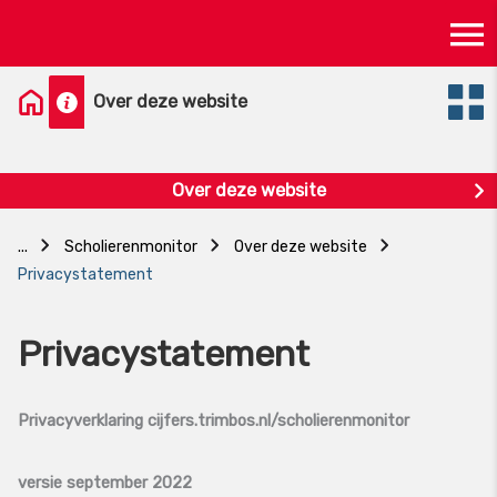
Skip
Ma
to
content
M
Over deze website
Over deze website
...
Scholierenmonitor
Over deze website
Privacystatement
Privacystatement
Privacyverklaring cijfers.trimbos.nl/scholierenmonitor
versie september 2022