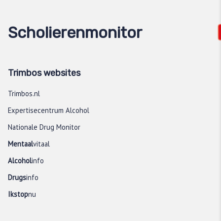
Scholierenmonitor
Trimbos websites
Trimbos.nl
Expertisecentrum Alcohol
Nationale Drug Monitor
Mentaal
vitaal
Alcohol
info
Drugs
info
Ikstop
nu