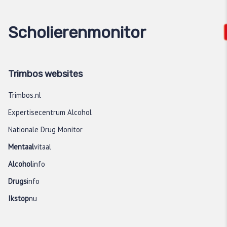
Scholierenmonitor
Trimbos websites
Trimbos.nl
Expertisecentrum Alcohol
Nationale Drug Monitor
Mentaal
vitaal
Alcohol
info
Drugs
info
Ikstop
nu