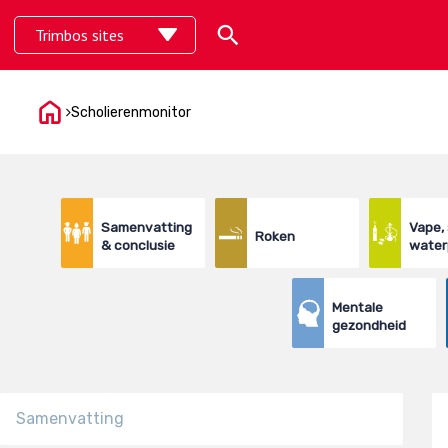
Skip
Search
Trimbos sites
to
content
Scholierenmonitor
Samenvatting
Vape,
Roken
& conclusie
water
Mentale
gezondheid
Samenvatting