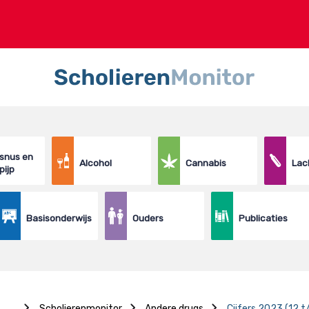
 snus en
Alcohol
Cannabis
Lac
pijp
Basisonderwijs
Ouders
Publicaties
...
Scholierenmonitor
Andere drugs
Cijfers 2023 (12 t