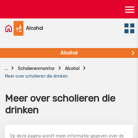
Skip
Ma
to
content
M
Alcohol
Alcohol
Alcohol
...
Scholierenmonitor
Alcohol
Meer over scholieren die drinken
Meer over scholieren die
drinken
Op deze pagina wordt meer informatie gegeven over de