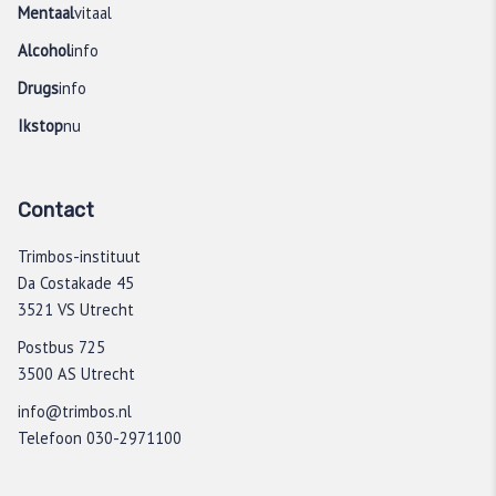
Mentaal
vitaal
Alcohol
info
Drugs
info
Ikstop
nu
Contact
Trimbos-instituut
Da Costakade 45
3521 VS Utrecht
Postbus 725
3500 AS Utrecht
info@trimbos.nl
Telefoon 030-2971100