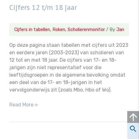
Cijfers 12 t/m 18 jaar
Cijfers in tabellen
,
Roken
,
Scholierenmonitor
/ By
Jan
Op deze pagina staan tabellen met cijfers uit 2023
en eerdere jaren (2003-2023) van scholieren van
12 tot en met 18 jaar. De cijfers van 17- en 18-
jarigen zijn niet representatief voor die
leeftijdsgroepen in de algemene bevolking omdat
een deel van de 17- en 18-jarigen in het
vervolgonderwijs zit (zoals Mbo, Hbo of Wo).
Cijfers
Read More »
12
t/m
18
jaar