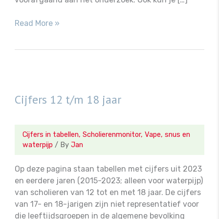
Eerdere
Read More »
jaren
(12
t/m
16
jaar)
Cijfers 12 t/m 18 jaar
Cijfers in tabellen
,
Scholierenmonitor
,
Vape, snus en
waterpijp
/ By
Jan
Op deze pagina staan tabellen met cijfers uit 2023
en eerdere jaren (2015-2023; alleen voor waterpijp)
van scholieren van 12 tot en met 18 jaar. De cijfers
van 17- en 18-jarigen zijn niet representatief voor
die leeftijdsgroepen in de algemene bevolking