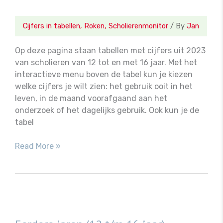
Cijfers in tabellen
,
Roken
,
Scholierenmonitor
/ By
Jan
Op deze pagina staan tabellen met cijfers uit 2023
van scholieren van 12 tot en met 16 jaar. Met het
interactieve menu boven de tabel kun je kiezen
welke cijfers je wilt zien: het gebruik ooit in het
leven, in de maand voorafgaand aan het
onderzoek of het dagelijks gebruik. Ook kun je de
tabel
Cijfers
Read More »
van
2023
(12
t/m
16
jaar)