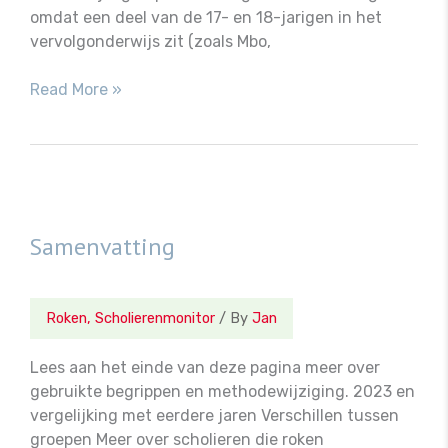
omdat een deel van de 17- en 18-jarigen in het
vervolgonderwijs zit (zoals Mbo,
Cijfers
Read More »
12
t/m
18
jaar
Samenvatting
Roken
,
Scholierenmonitor
/ By
Jan
Lees aan het einde van deze pagina meer over
gebruikte begrippen en methodewijziging. 2023 en
vergelijking met eerdere jaren Verschillen tussen
groepen Meer over scholieren die roken