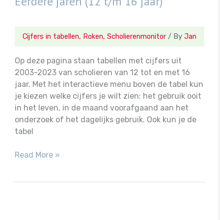
Eerdere jaren (12 t/m 16 jaar)
Cijfers in tabellen
,
Roken
,
Scholierenmonitor
/ By
Jan
Op deze pagina staan tabellen met cijfers uit
2003-2023 van scholieren van 12 tot en met 16
jaar. Met het interactieve menu boven de tabel kun
je kiezen welke cijfers je wilt zien: het gebruik ooit
in het leven, in de maand voorafgaand aan het
onderzoek of het dagelijks gebruik. Ook kun je de
tabel
Eerdere
Read More »
jaren
(12
t/m
16
jaar)