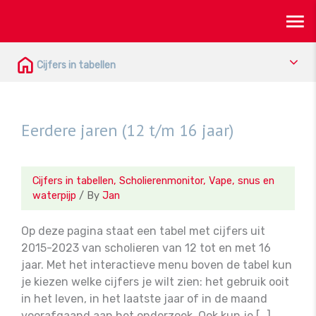
Ma
Skip
to
content
Me
Cijfers in tabellen
Eerdere jaren (12 t/m 16 jaar)
Cijfers in tabellen
,
Scholierenmonitor
,
Vape, snus en
waterpijp
/ By
Jan
Op deze pagina staat een tabel met cijfers uit
2015-2023 van scholieren van 12 tot en met 16
jaar. Met het interactieve menu boven de tabel kun
je kiezen welke cijfers je wilt zien: het gebruik ooit
in het leven, in het laatste jaar of in de maand
voorafgaand aan het onderzoek. Ook kun je […]